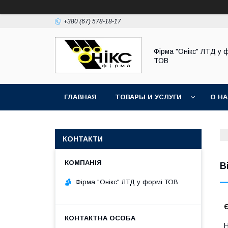
+380 (67) 578-18-17
Фірма "Онікс" ЛТД у 
ТОВ
ГЛАВНАЯ
ТОВАРЫ И УСЛУГИ
О Н
КОНТАКТИ
В
Фірма "Онікс" ЛТД у формі ТОВ
Є
Н