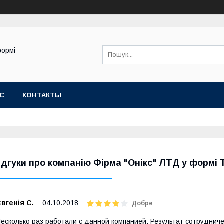
формі
АС
КОНТАКТЫ
ідгуки про компанію Фірма "Онікс" ЛТД у формі
вгенія С.
04.10.2018
Добре
есколько раз работали с данной компанией. Результат сотрудни