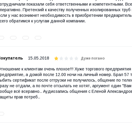
отрудничали показали себя ответственными и компетентными. Вс
перативно. Претензий к качеству полученных изолированных труб
сли у нас возникнет необходимость в приобретении предварител
сего обратимся к услугам данной компании.
Покупатель
15.05.2018
Дуже погано
тношение к клиентам очень плохое!!! Хуже торгового предприятия Н
редприятие, а домой после 12.00 ночи на личный номер. Брал 57 т
ыбить сертификат после отгрузки не получилось, общение по тел
разу не отдали, а по почте отсылать не хотят, аргумент один "Вам
ообще всё всеравно.. Аудиозапись общения с Еленой Александров
ащиты прав потреб..