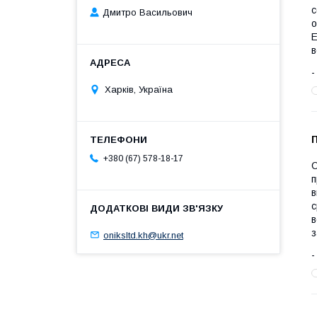
с
Дмитро Васильович
о
Е
в
Харків, Україна
+380 (67) 578-18-17
О
п
в
с
в
з
oniksltd.kh@ukr.net